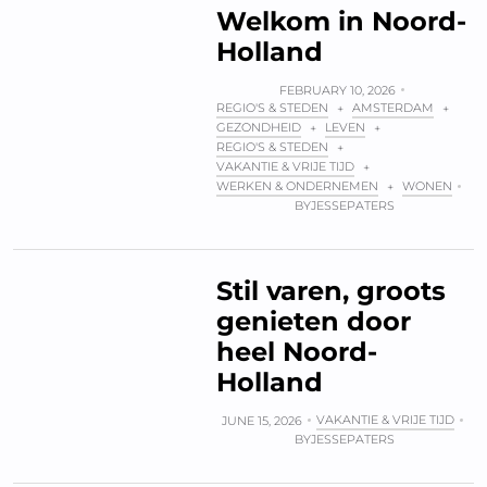
Welkom in Noord-
Holland
FEBRUARY 10, 2026
REGIO'S & STEDEN
AMSTERDAM
+
+
GEZONDHEID
LEVEN
+
+
REGIO'S & STEDEN
+
VAKANTIE & VRIJE TIJD
+
WERKEN & ONDERNEMEN
WONEN
+
BY
JESSEPATERS
Stil varen, groots
genieten door
heel Noord-
Holland
VAKANTIE & VRIJE TIJD
JUNE 15, 2026
BY
JESSEPATERS