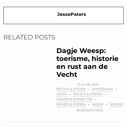
JessePaters
RELATED POSTS
Dagje Weesp:
toerisme, historie
en rust aan de
Vecht
JULY 08, 2026
REGIO'S & STEDEN
AMSTERDAM
+
+
LEVEN
REGIO'S & STEDEN
+
+
VAKANTIE & VRIJE TIJD
+
REGIO'S & STEDEN
WEESP
WONEN
+
+
BY
JESSEPATERS