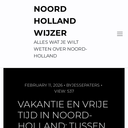
Skip
NOORD
to
content
HOLLAND
WIJZER
ALLES WAT JE WILT
WETEN OVER NOORD-
HOLLAND
FEBRUARY 11, 2026
BY
JESSEPATERS
VIEW: 537
VAKANTIE EN VRIJE
TIJD IN NOORD-
HOLLAND: TUSSEN