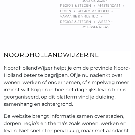
JULY 08, 2026
REGIO'S & STEDEN
AMSTERDAM
+
+
LEVEN
REGIO'S & STEDEN
+
+
VAKANTIE & VRIJE TIJD
+
REGIO'S & STEDEN
WEESP
+
BY
JESSEPATERS
NOORDHOLLANDWIJZER.NL
NoordHollandWijzer helpt je om de provincie Noord-
Holland beter te begrijpen. Of je nu nadenkt over
wonen, werken of ondernemen, of simpelweg meer
inzicht wilt krijgen in hoe het dagelijks leven hier is
georganiseerd, op dit platform vind je duiding,
samenhang en achtergrond.
De website brengt informatie samen over steden,
dorpen, regio’s en thema’s zoals wonen, werken en
leven. Niet snel of oppervlakkig, maar met aandacht