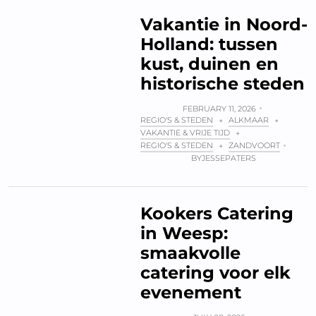
Vakantie in Noord-
Holland: tussen
kust, duinen en
historische steden
FEBRUARY 11, 2026
REGIO'S & STEDEN
ALKMAAR
+
+
VAKANTIE & VRIJE TIJD
+
REGIO'S & STEDEN
ZANDVOORT
+
BY
JESSEPATERS
Kookers Catering
in Weesp:
smaakvolle
catering voor elk
evenement