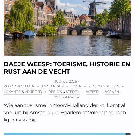
DAGJE WEESP: TOERISME, HISTORIE EN
RUST AAN DE VECHT
JULY 08, 2026
REGIO'S & STEDEN
AMSTERDAM
LEVEN
REGIO'S & STEDEN
+
+
+
+
VAKANTIE & VRIJE TIJD
REGIO'S & STEDEN
WEESP
WONEN
+
+
+
BY
JESSEPATERS
Wie aan toerisme in Noord-Holland denkt, komt al
snel uit bij Amsterdam, Haarlem of Volendam. Toch
ligt er vlak bij…