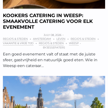
KOOKERS CATERING IN WEESP:
SMAAKVOLLE CATERING VOOR ELK
EVENEMENT
JULY 08, 2026
REGIO'S & STEDEN
AMSTERDAM
LEVEN
REGIO'S & STEDEN
+
+
+
+
VAKANTIE & VRIJE TIJD
REGIO'S & STEDEN
WEESP
+
+
BY
JESSEPATERS
Een goed evenement valt of staat met de juiste
sfeer, gastvrijheid en natuurlijk goed eten. Wie in
Weesp een cateraar…