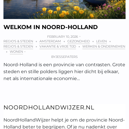
WELKOM IN NOORD-HOLLAND
FEBRUARY 10, 2026
REGIO'S & STEDEN
AMSTERDAM
GEZONDHEID
LEVEN
+
+
+
+
REGIO'S & STEDEN
VAKANTIE & VRIJE TIJD
WERKEN & ONDERNEMEN
+
+
WONEN
+
BY
JESSEPATERS
Noord-Holland is een provincie van contrasten. Grote
steden en stille polders liggen hier dicht bij elkaar,
net als internationale economie…
NOORDHOLLANDWIJZER.NL
NoordHollandWijzer helpt je om de provincie Noord-
Holland beter te begrijpen. Of je nu nadenkt over