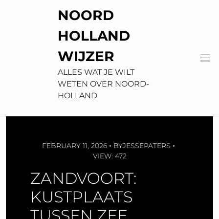
Skip
NOORD
to
content
HOLLAND
WIJZER
ALLES WAT JE WILT
WETEN OVER NOORD-
HOLLAND
FEBRUARY 11, 2026
BY
JESSEPATERS
VIEW: 472
ZANDVOORT:
KUSTPLAATS
TUSSEN ZEE,