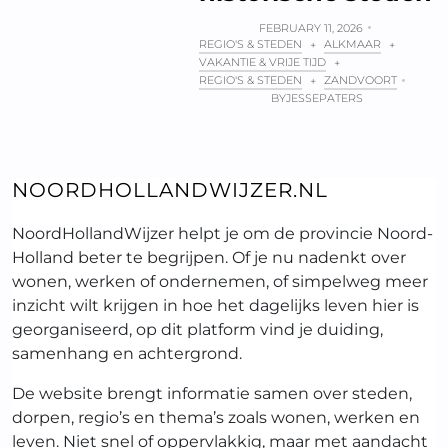
FEBRUARY 11, 2026
REGIO'S & STEDEN
ALKMAAR
+
+
VAKANTIE & VRIJE TIJD
+
REGIO'S & STEDEN
ZANDVOORT
+
BY
JESSEPATERS
NOORDHOLLANDWIJZER.NL
NoordHollandWijzer helpt je om de provincie Noord-
Holland beter te begrijpen. Of je nu nadenkt over
wonen, werken of ondernemen, of simpelweg meer
inzicht wilt krijgen in hoe het dagelijks leven hier is
georganiseerd, op dit platform vind je duiding,
samenhang en achtergrond.
De website brengt informatie samen over steden,
dorpen, regio’s en thema’s zoals wonen, werken en
leven. Niet snel of oppervlakkig, maar met aandacht